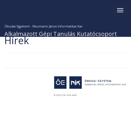
Togg
men
Óbudai Egyetem - Neumann János Informatikai Kar
Alkalmazott Gépi Tanulás Kutatócsoport
Hírek
© 2026 ÓE-NIK-AML